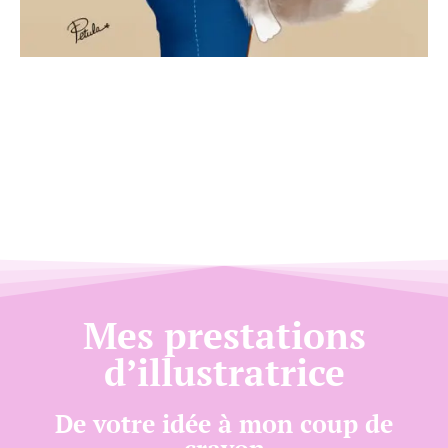
Mes prestations
d’illustratrice
De votre idée à mon coup de